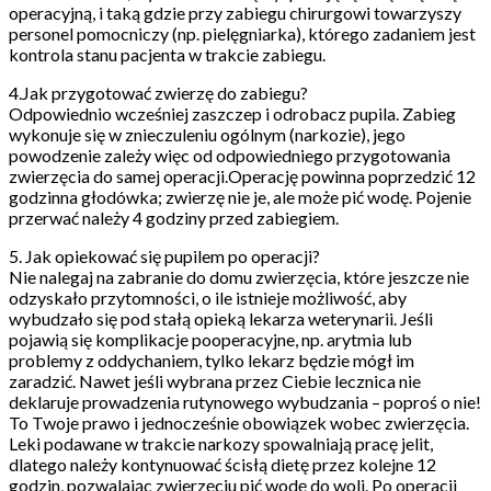
operacyjną, i taką gdzie przy zabiegu chirurgowi towarzyszy
personel pomocniczy (np. pielęgniarka), którego zadaniem jest
kontrola stanu pacjenta w trakcie zabiegu.
4.Jak przygotować zwierzę do zabiegu?
Odpowiednio wcześniej zaszczep i odrobacz pupila. Zabieg
wykonuje się w znieczuleniu ogólnym (narkozie), jego
powodzenie zależy więc od odpowiedniego przygotowania
zwierzęcia do samej operacji.Operację powinna poprzedzić 12
godzinna głodówka; zwierzę nie je, ale może pić wodę. Pojenie
przerwać należy 4 godziny przed zabiegiem.
5. Jak opiekować się pupilem po operacji?
Nie nalegaj na zabranie do domu zwierzęcia, które jeszcze nie
odzyskało przytomności, o ile istnieje możliwość, aby
wybudzało się pod stałą opieką lekarza weterynarii. Jeśli
pojawią się komplikacje pooperacyjne, np. arytmia lub
problemy z oddychaniem, tylko lekarz będzie mógł im
zaradzić. Nawet jeśli wybrana przez Ciebie lecznica nie
deklaruje prowadzenia rutynowego wybudzania – poproś o nie!
To Twoje prawo i jednocześnie obowiązek wobec zwierzęcia.
Leki podawane w trakcie narkozy spowalniają pracę jelit,
dlatego należy kontynuować ścisłą dietę przez kolejne 12
godzin, pozwalając zwierzęciu pić wodę do woli. Po operacji