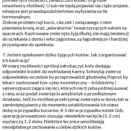
nowotwory złośliwe). U suk nie będą pojawiać się ciąże urojone,
mniejsze jest prawdopodobieństwo wyłysienia na tle
hormonalnym.
Zniknie problem ruji kocic, cieczek i związanego z nimi
plamienia krwią, oraz „adoratorów” towarzyszących sukom na
spacerach. Kastrowane zwierzęta żyją dłużej, nie mają tendencji
do uciekania z domu i włóczęgostwa, są łagodniejsze i bardziej
przywiązane do opiekuna.
7. Jestem opiekunem dziko żyjących kotów. Jak zorganizować
ich kastrację?
W miarę możliwości spróbuj odrobaczyć koty dodając
odpowiedni środek do wykładanej karmy. Schwytaj zwierzę
odpowiednio wcześnie by przeprowadzić głodówkę.Poproś by
lekarz zastosował tzw. szew kosmetyczny – śródskórny i
samorozpuszczające się nici, których nie trzeba później usuwać
z rany, oraz podał zwierzęciu antybiotyk o przedłużonym
działaniu. Jeśli to możliwe przetrzymaj zwierzęta w domu lub w
zamkniętej piwnicy do momentu ustabilizowania ich stanu:
dobę w przypadku kocurów, 4-5 dni w przypadku kotek Gdy
operację prowadzono stosując niewielkie nacięcie (1-2 cm)
wystarczą 1-2 doby. Niektóre lecznice umożliwiają
nieodpłatne przechowanie u siebie dzikich kotów.