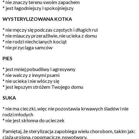
* nie znaczy terenu swoim zapachem
* jest łagodniejszy i spokojniejszy
WYSTERYLIZOWANA KOTKA
* nie męczy się podczas częstych i długich rui
* nie miauczy przeraźliwie, nie ucieka z domu
* nie rodzi niechcianych kociąt
* nie przyciąga samców
PIES
* jest mniej pobudliwy i agresywny
* nie walczy z innymi psami
* nie ucieka i nie włóczy się
* jest lepszym stróżem Twojego domu
SUKA
* nie ma cieczki, więc nie pozostawia krwawych śladów i nie
rodzi młodych
* nie jest skłonna do ucieczek
Pamiętaj, że sterylizacja zapobiega wielu chorobom, takim jak:
ciąża urojona, ropomacicze, nowotwory.