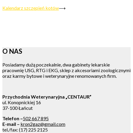
Kalendarz szczepień kotów
⟶
O NAS
Posiadamy dużą poczekalnie, dwa gabinety lekarskie
pracownię USG, RTG i EKG, sklep z akcesoriami zoologicznymi
oraz karmy bytowe i weterynaryjne renomowanych firm.
Przychodnia Weterynaryjna „CENTAUR”
ul. Konopnickiej 16
37-100 Łańcut
Telefon –
502 667 895
E-mail –
kron2gaz@gmail.com
tel./fax: (17) 225 2125