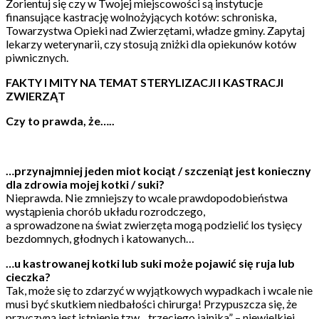
Zorientuj się czy w Twojej miejscowości są instytucje
finansujące kastrację wolnożyjących kotów: schroniska,
Towarzystwa Opieki nad Zwierzętami, władze gminy. Zapytaj
lekarzy weterynarii, czy stosują zniżki dla opiekunów kotów
piwnicznych.
FAKTY I MITY NA TEMAT STERYLIZACJI I KASTRACJI
ZWIERZĄT
Czy to prawda, że…..
…przynajmniej jeden miot kociąt / szczeniąt jest konieczny
dla zdrowia mojej kotki / suki?
Nieprawda. Nie zmniejszy to wcale prawdopodobieństwa
wystąpienia chorób układu rozrodczego,
a sprowadzone na świat zwierzęta mogą podzielić los tysięcy
bezdomnych, głodnych i katowanych…
…u kastrowanej kotki lub suki może pojawić się ruja lub
cieczka?
Tak, może się to zdarzyć w wyjątkowych wypadkach i wcale nie
musi być skutkiem niedbałości chirurga! Przypuszcza się, że
przyczyną jest istnienie tzw. „trzeciego jajnika” – niewielkiej