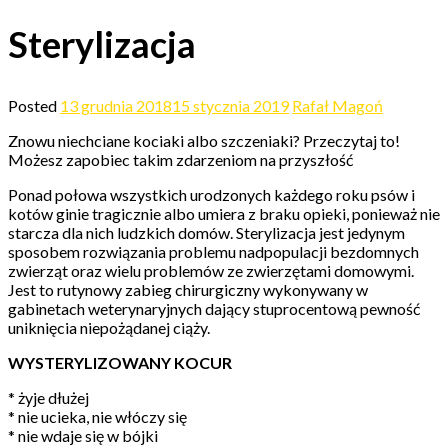
Sterylizacja
Posted
13 grudnia 2018
15 stycznia 2019
Rafał Magoń
Znowu niechciane kociaki albo szczeniaki? Przeczytaj to!
Możesz zapobiec takim zdarzeniom na przyszłość
Ponad połowa wszystkich urodzonych każdego roku psów i
kotów ginie tragicznie albo umiera z braku opieki, ponieważ nie
starcza dla nich ludzkich domów. Sterylizacja jest jedynym
sposobem rozwiązania problemu nadpopulacji bezdomnych
zwierząt oraz wielu problemów ze zwierzętami domowymi.
Jest to rutynowy zabieg chirurgiczny wykonywany w
gabinetach weterynaryjnych dający stuprocentową pewność
uniknięcia niepożądanej ciąży.
WYSTERYLIZOWANY KOCUR
* żyje dłużej
* nie ucieka, nie włóczy się
* nie wdaje się w bójki