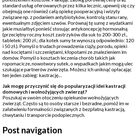
standard usług oferowanych przez kilka lecznic, upewnij się czy
obejmują one również całą opiekę pooperacyjną i wizyty
związane np. z podaniem antybiotyków, kontrolą stanu rany,
ewentualnym zdjęciem szwów. Porównaj tę sumę z wydatkami
jakie musiałbyś ponieść stosując antykoncepcję hormonalną
(przeciętny roczny koszt zastrzyków dla suk to 200-300 zł.,
tabletek: 200 zł.; dla kotek sumy te wynoszą odpowiednio: 120
i 50 zł.). Pomyśl o trudach prowadzenia ciąży, porodu, opieki
nad kociętami i szczeniętami, kłopotami ze znalezieniem im
domów. Pomyśl o kosztach leczenia chorób takich jak
ropomacicze, nowotwory sutek, o wypadkach jakim mogą ulec
szukające partnerów zwierzęta. Możesz ich uniknąć opłacając
ten jeden zabieg: kastrację…
Jak mogę przyczynić się do popularyzacji idei kastracji
domowych i wolnożyjących zwierząt?
Poszukaj w swoim otoczeniu opiekunów wolnożyjących
zwierząt. Często są to osoby starsze i bezradne, pomóż im w
załatwieniu formalności związanych z bezpłatną kastracją,
chwytaniu i transporcie podopiecznych.
Post navigation