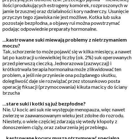
ilości produkujących estrogeny komórek, rozproszonych w
jamie brzusznej oraz działalności kory nadnerczy. Usunięcie
przyczyn tego zjawiska nie jest możliwe. Kotka lub suka
pozostaje bezpłodna, a objawy rui można powstrzymać
podając odpowiednie preparaty hormonalne.
…kastrowane suki miewają problemy z nietrzymaniem
moczu?
Tak, schorzenie to może pojawić się w kilka miesięcy, a nawet
lat po kastracji u niewielkiej liczby (ok. 2%) suk operowanych
przed pierwszą cieczką. Jednorazowa (zazwyczaj) i
krótkotrwała terapia hormonalna może zlikwidować ten
problem, a jeśli nie przyniesie ona pożądanego skutku,
dolegliwość daje sie rozwiążać przez stosunkowo posta
operację fiksacji (przymocowania) kikuta macicy do ściany
brzucha
…stare suki i kotki są już bezpłodne?
Nie. U kocic ani suk nie występuje menopauza, więc nawet
zwierzę w zaawansowanym wieku jest zdolne do rozrodu.
Niestety, o wiele częściej zdarzają się wtedy kłopoty z
donoszeniem ciąży, oraz zaburzenia jej przebiegu.
…kastrowane kocury muszą otrzymywać specjalną