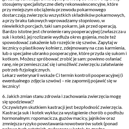
stosujemy specjalistyczne diety rekonwalescencyjne, które
przy mniejszym obciążeniu przewodu pokarmowego
dostarczają zwierzęciu wszystkich składników pokarmowych,
a przy braku takowych wprowadzamy stopniowo, w
niewielkich porcjach, taki sam pokarm, jak przed operacją.
Bardzo istotne jest chronienie rany pooperacyjnej (zwłaszcza u
suk i kotek), jej rozlizanie wydłuża okres gojenia, może też
spowodować zakażenie lub rozejście się szwów. Zapytaj w
lecznicy o plastikowy kołnierz, zdejmowany na czas karmienia,
lub o specjalne ubranko pooperacyjne, które przyda się sukom i
kotkom. Możesz spróbować zrobić je sam: powinno osłaniać
ranę, nie przemieszczać się i umożliwić zwierzęciu załatwianie
potrzeb fizjologicznych.
Lekarz weterynarii wskaże Ci termin kontroli pooperacyjnej (i
ewentualnego zdjęcia szwów) – nie zapomnij pojawić się w
lecznicy!
6. Jakich zmian stanu zdrowia i zachowania zwierzęcia mogę
się spodziewać?
Oczywistym skutkiem kastracji jest bezpłodność zwierzęcia.
Kastracja suk i kotek wyklucza wystąpienie chorób o podłożu
hormonalnym: ropomacicza, guzów macicy, jajników oraz
zmniejsza ryzyko powstawania nowotworów sutek (ponad
połowa tych ostatnich, zwłaszcza u kotek, to groźne