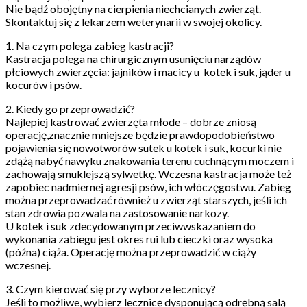
Nie bądź obojętny na cierpienia niechcianych zwierząt.
Skontaktuj się z lekarzem weterynarii w swojej okolicy.
1. Na czym polega zabieg kastracji?
Kastracja polega na chirurgicznym usunięciu narządów
płciowych zwierzęcia: jajników i macicy u kotek i suk, jąder u
kocurów i psów.
2. Kiedy go przeprowadzić?
Najlepiej kastrować zwierzęta młode – dobrze zniosą
operację,znacznie mniejsze będzie prawdopodobieństwo
pojawienia się nowotworów sutek u kotek i suk, kocurki nie
zdążą nabyć nawyku znakowania terenu cuchnącym moczem i
zachowają smuklejszą sylwetkę. Wczesna kastracja może też
zapobiec nadmiernej agresji psów, ich włóczęgostwu. Zabieg
można przeprowadzać również u zwierząt starszych, jeśli ich
stan zdrowia pozwala na zastosowanie narkozy.
U kotek i suk zdecydowanym przeciwwskazaniem do
wykonania zabiegu jest okres rui lub cieczki oraz wysoka
(późna) ciąża. Operację można przeprowadzić w ciąży
wczesnej.
3. Czym kierować się przy wyborze lecznicy?
Jeśli to możliwe, wybierz lecznicę dysponującą odrębną salą