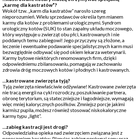
„karmę dla kastratów”?
Wokół tzw. „karm dla kastratów” narosło szereg
nieporozumień. Wielu sprzedawców określa tym mianem
karmy dla kotów z problemami urologicznymi. Syndrom
urologiczny kotów (SUK) to stan zapalny układu moczowego,
który występuje u zwierząt obu płci, kastrowanych i nie
poddanych temu zabiegowi! Jego przyczyny są złożone, a
leczenie i ewentualne podawanie specjalistycznych karm musi
bezwzględnie odbywać się pod okiem lekarza weterynarii.
Karmy bytowe niektórych renomowanych firm, dzięki
odpowiedniemu zbilansowaniu, pomagają w zachowaniu
zdrowia dróg moczowych kotów i płodnych i kastrowanych.
…kastrowane zwierzęta tyją?
Tyją zwierzęta niewłaściwie odżywiane! Kastrowane zwierzęta
nie tracą energii na cykl rozrodczy, poszukiwanie partnera,
obronę terytorium, są stateczniejsze i łagodniejsze, wymagają
więc mniej kalorycznych posiłków. Zmniejsz porcje jakimi
karmisz pupila, możesz również stosować niskokaloryczne
karmy typu „light”.
…zabieg kastracji jest drogi?
Odpowiedzialna opieka nad zwierzęciem związana jest z
ponoszeniem kosztów. Planując zabieg porównaj ceny oraz