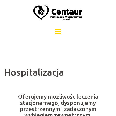
Skip
to
content
Hospitalizacja
Oferujemy mozliwośc leczenia
stacjonarnego, dysponujemy
przestrzennym i zadaszonym
wybiegiem zewnętrznym.